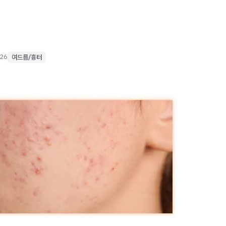
026
여드름/흉터