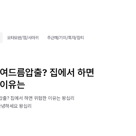
오타모반/점/사마귀
주근깨/기미/흑자/잡티
 여드름압출? 집에서 하면
 이유는
압출? 집에서 하면 위험한 이유는 왕십리
​ 안녕하세요 왕십리