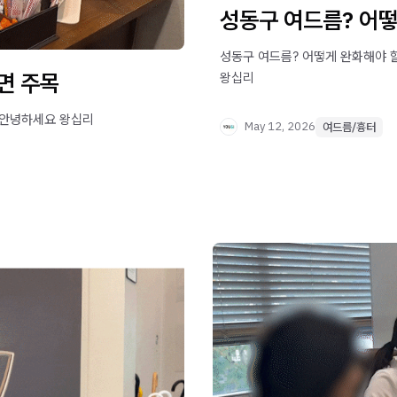
성동구 여드름? 어
성동구 여드름? 어떻게 완화해야 할
면 주목
왕십리
​ 안녕하세요 왕십리
May 12, 2026
여드름/흉터