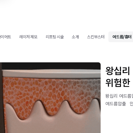
다이어트
레이저 제모
리프팅 시술
소개
스킨부스터
여드름/흉터
왕십리
위험한
왕십리 여드름
여드름압출 ​ 