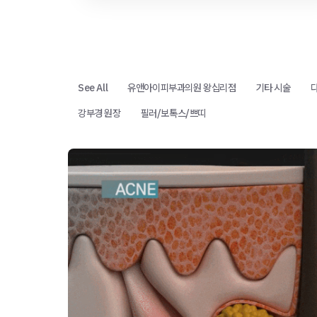
See All
유앤아이피부과의원 왕십리점
기타 시술
강부경 원장
필러/보톡스/쁘띠