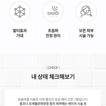
GYEONGSANG-DO
대구점
부산점
창원점