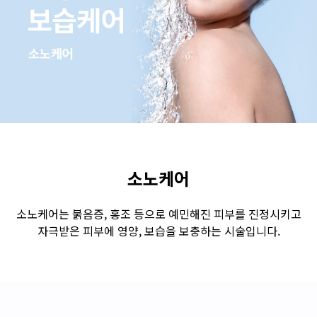
수원점
판교점
광교점
광명점
산본점
부천점
일산점
다산점
김포점
인천검단점
동탄점
평택점
안양점
부평점
안산점
의정부점
시흥배곧점
분당미금점
과천점
하남미사점
화성봉담점
경기광주점
소노케어
CHUNGCHEONG-DO
소노케어는 붉음증, 홍조 등으로 예민해진 피부를 진정시키고
자극받은 피부에 영양, 보습을 보충하는 시술입니다.
천안점
대전점
JEOLLA-DO
광주점
목포점