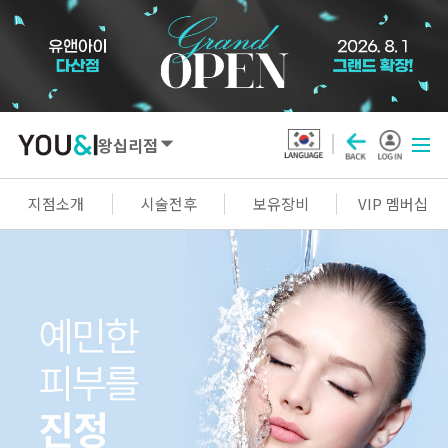
왕십리점
SEOUL
지점소개
시술전후
보유장비
VIP 멤버십
강남점
선릉점
잠실점
왕십리점
명동점
홍대신촌점
영등포점
마곡점
건대점
구로점
여의도점
천호점
목동점
창동점
GYEONGGI / INCHEON