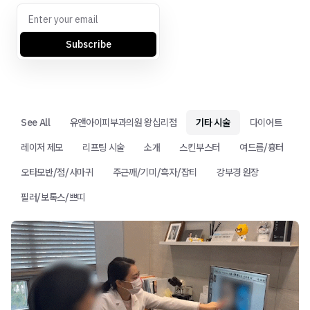
Subscribe
See All
유앤아이피부과의원 왕십리점
기타 시술
다이어트
레이저 제모
리프팅 시술
소개
스킨부스터
여드름/흉터
오타모반/점/사마귀
주근깨/기미/흑자/잡티
강부경 원장
필러/보톡스/쁘띠