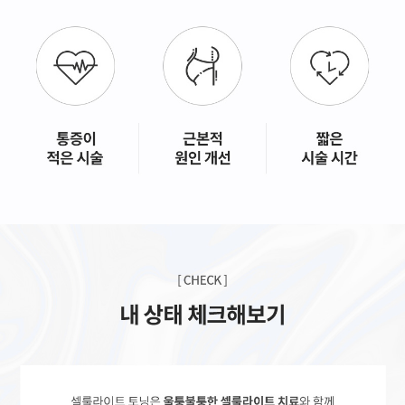
GYEONGSANG-DO
대구점
부산점
창원점