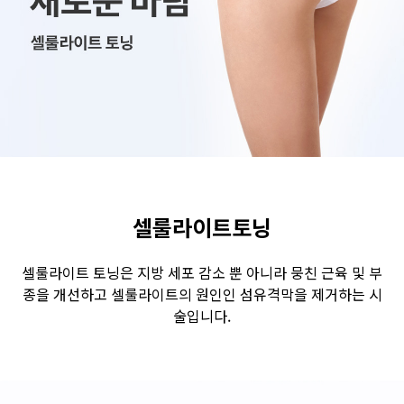
수원점
판교점
광교점
광명점
산본점
부천점
일산점
다산점
김포점
인천검단점
동탄점
평택점
안양점
부평점
안산점
의정부점
시흥배곧점
분당미금점
과천점
하남미사점
화성봉담점
경기광주점
셀룰라이트토닝
CHUNGCHEONG-DO
셀룰라이트 토닝은 지방 세포 감소 뿐 아니라 뭉친 근육 및 부
종을 개선하고 셀룰라이트의 원인인 섬유격막을 제거하는 시
천안점
대전점
술입니다.
JEOLLA-DO
광주점
목포점