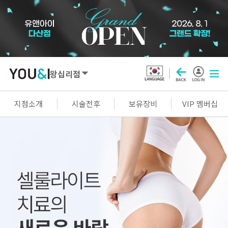
왕십리점
SEOUL
지점소개
시술전후
보유장비
VIP 멤버십
강남점
선릉점
잠실점
왕십리점
명동점
홍대신촌점
영등포점
마곡점
건대점
구로점
여의도점
천호점
목동점
창동점
GYEONGGI / INCHEON