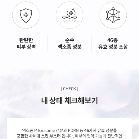
GYEONGSANG-DO
대구점
부산점
창원점