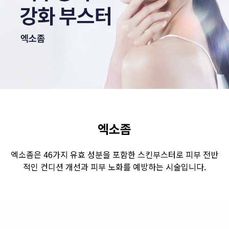
수원점
판교점
광교점
광명점
산본점
부천점
일산점
다산점
김포점
인천검단점
동탄점
평택점
안양점
부평점
안산점
의정부점
시흥배곧점
분당미금점
과천점
하남미사점
화성봉담점
경기광주점
엑소좀
CHUNGCHEONG-DO
엑소좀은 46가지 유효 성분을 포함한 스킨부스터로 피부 전반
적인 컨디션 개선과 피부 노화를 예방하는 시술입니다.
천안점
대전점
JEOLLA-DO
광주점
목포점