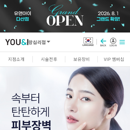
왕십리점
SEOUL
지점소개
시술전후
보유장비
VIP 멤버십
강남점
선릉점
잠실점
왕십리점
명동점
홍대신촌점
영등포점
마곡점
건대점
구로점
여의도점
천호점
목동점
창동점
GYEONGGI / INCHEON