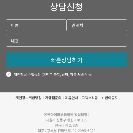
상담신청
빠른상담하기
개인정보 수집동의 (이벤트 공지, 상담, 각종 서비스 등)
개인정보취급방침
가맹점문의
제휴안내
고객소리함
비급여공지
유앤아이피부과의원 왕십리점
:
서울시 성동구 왕십리로 315
한동타워 2, 3층
대표
: 강부경
전화번호
: 02-2295-6020