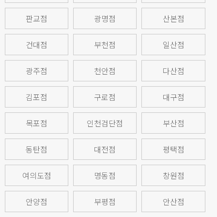
판교점
광명점
산본점
건대점
부천점
일산점
광주점
천안점
다산점
김포점
구로점
대구점
목포점
인천검단점
부산점
동탄점
대전점
평택점
여의도점
명동점
창원점
안양점
부평점
안산점