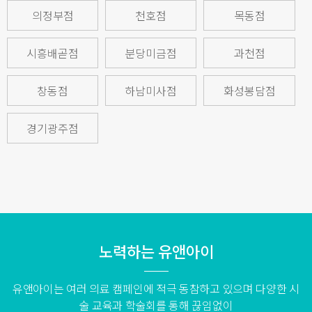
의정부점
천호점
목동점
시흥배곧점
분당미금점
과천점
창동점
하남미사점
화성봉담점
경기광주점
노력하는 유앤아이
유앤아이는 여러 의료 캠페인에 적극 동참하고 있으며 다양한 시
술 교육과 학술회를 통해 끊임없이