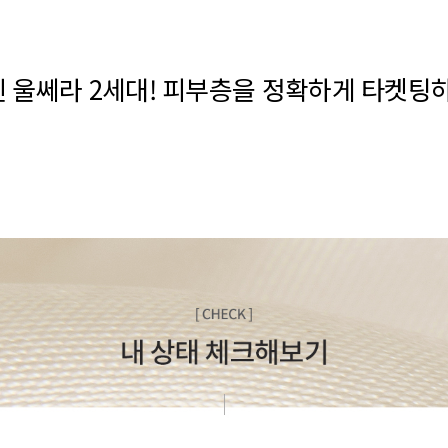
해진 울쎄라 2세대! 피부층을 정확하게 타켓팅