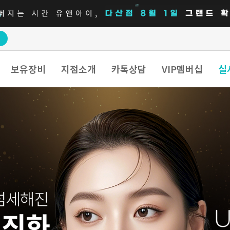
보유장비
지점소개
카톡상담
VIP멤버십
실