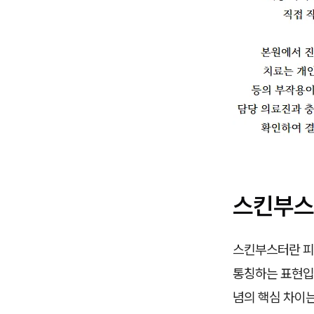
스킨부스
스킨부스터란 피
통칭하는 표현입
념의 핵심 차이는