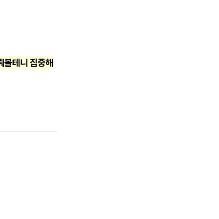
다뤄볼테니 집중해