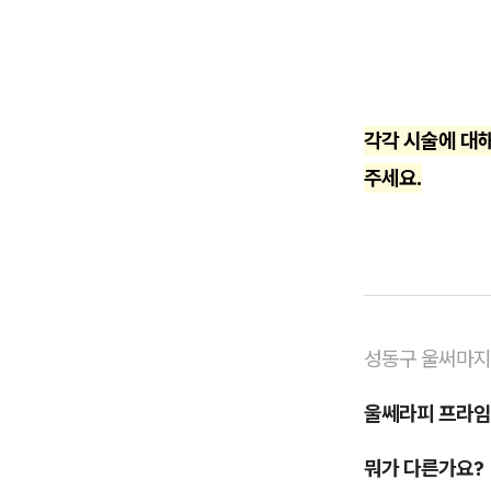
각각 시술에 대
주세요.
성동구 울써마지
울쎄라피 프라임 v
뭐가 다른가요?