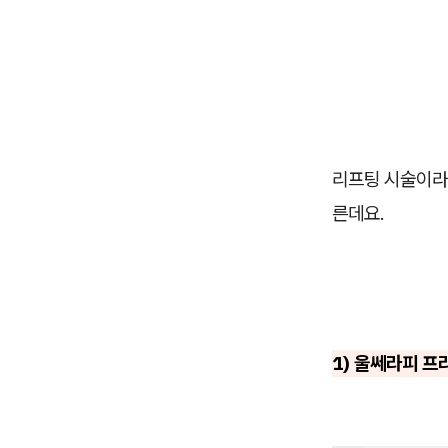
리프팅 시술이라
른데요.
1) 울쎄라피 프