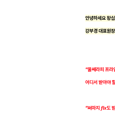
안녕하세요 왕
강부경 대표원장
"울쎄라피 프라
어디서 받아야 
"써마지 flx도