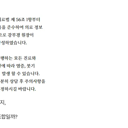
지,
조합일까?