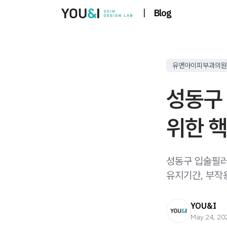
|
Blog
유앤아이피부과의원
성동구
위한 
성동구 입술필러
유지기간, 부작
YOU&I
May 24, 20