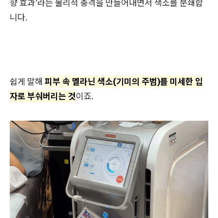
향 효과'라는 물리적 충격을 만들어내면서 색소를 분쇄합
니다.
쉽게 말해
피부 속 멜라닌 색소(기미의 주범)를 미세한 입
자로 부숴버리는 것
이죠.