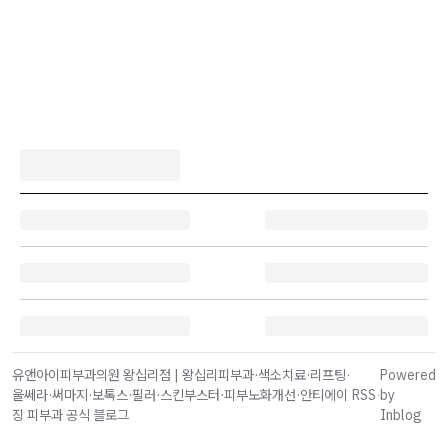
유앤아이피부과의원 왕십리점 | 왕십리피부과·색소치료·리프팅·
Powered
울쎄라·써마지·보톡스·필러·스킨부스터·피부노화개선·안티에이
RSS
·
by
징 피부과 공식 블로그
Inblog