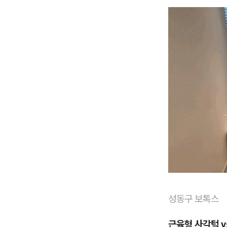
성동구 보톡스
근육형 사각턱 v