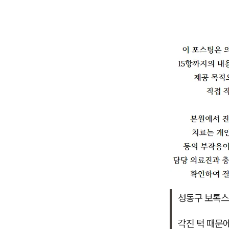
성동구 보톡스
각진 턱 때문