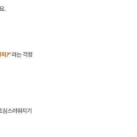
요.
지?'
라는 걱정
 조심스러워지기